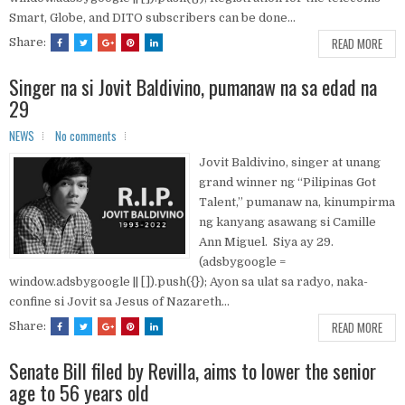
Smart, Globe, and DITO subscribers can be done...
READ MORE
Share:
Singer na si Jovit Baldivino, pumanaw na sa edad na
29
NEWS
No comments
Jovit Baldivino, singer at unang
grand winner ng “Pilipinas Got
Talent,” pumanaw na, kinumpirma
ng kanyang asawang si Camille
Ann Miguel. Siya ay 29.
(adsbygoogle =
window.adsbygoogle || []).push({}); Ayon sa ulat sa radyo, naka-
confine si Jovit sa Jesus of Nazareth...
READ MORE
Share:
Senate Bill filed by Revilla, aims to lower the senior
age to 56 years old