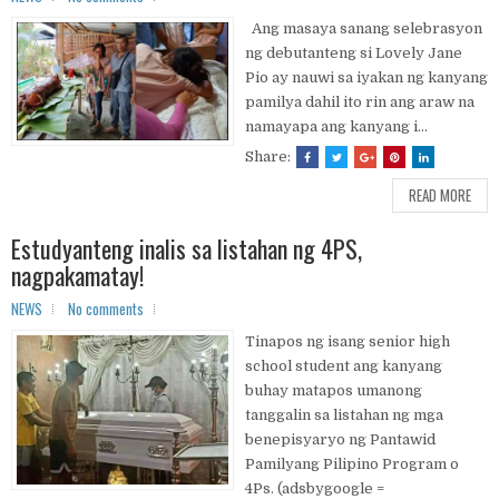
Ang masaya sanang selebrasyon
ng debutanteng si Lovely Jane
Pio ay nauwi sa iyakan ng kanyang
pamilya dahil ito rin ang araw na
namayapa ang kanyang i...
Share:
READ MORE
Estudyanteng inalis sa listahan ng 4PS,
nagpakamatay!
NEWS
No comments
Tinapos ng isang senior high
school student ang kanyang
buhay matapos umanong
tanggalin sa listahan ng mga
benepisyaryo ng Pantawid
Pamilyang Pilipino Program o
4Ps. (adsbygoogle =