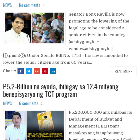
NEWS
No comments
Senator Bong Revilla is now
promoting the lowering of the
legal age to be considered a
senior citizen in the country.
(adsbygoogle =
window.adsbygoogle ||
[]).push({}); Under Senate Bill No. 1753 - the law is amended to
lower the senior citizen age from 60 years...
READ MORE
Share:
P5.2-Billion na ayuda, ibibigay sa 12.4 milyong
benepisyaryo ng TCT program
NEWS
6 comments
P5,200,000,000 ang inilabas ng
Department of Budget and
Management (DBM) para
masakop ang isang buwang
kinakailangan ng Targeted Cash