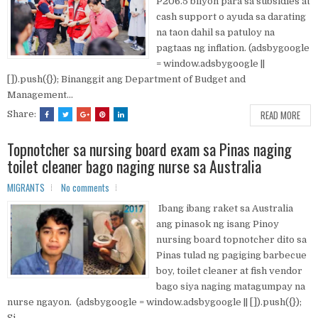
P206.5 bilyon para sa subsidies at
cash support o ayuda sa darating
na taon dahil sa patuloy na
pagtaas ng inflation. (adsbygoogle
= window.adsbygoogle ||
[]).push({}); Binanggit ang Department of Budget and
Management...
READ MORE
Share:
Topnotcher sa nursing board exam sa Pinas naging
toilet cleaner bago naging nurse sa Australia
MIGRANTS
No comments
Ibang ibang raket sa Australia
ang pinasok ng isang Pinoy
nursing board topnotcher dito sa
Pinas tulad ng pagiging barbecue
boy, toilet cleaner at fish vendor
bago siya naging matagumpay na
nurse ngayon. (adsbygoogle = window.adsbygoogle || []).push({});
Si...