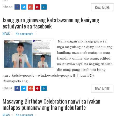
READ MORE
Share:
Isang guro ginawang katatawanan ng kaniyang
estudyante sa facebook
NEWS
No comments
Nanawagan ang isang guro sa
mga magulang na disiplinahin ang
kanilang mga anak matapos mag-
trending online ang isang edited
na larawan niya, na naging dahilan
din nang pang-iisulto sa isang
guro. (adsbygoogle = window.adsbygoogle || []).push({});
Dismayado ang...
READ MORE
Share:
Masayang Birthday Celebration nauwi sa iyakan
matapos pumanaw ang Ina ng debutante
NEWS
No comments