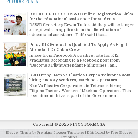
POPULAR POSTS
REGISTER HERE: DSWD Online Registration Links
for the educational assistance for students
DSWD Secretary Erwin Tulfo said they will no longer
accept walk-in applicants in the distribution of
educational assistance. Tulfo said thos...
Pinoy K12 Graduates Qualified To Apply As Flight
Attendant Or Cabin Crew
Image from Facebook A positive note for K12
graduates, according to a Facebook post from
“Become a Flight Attendant Philippines”, an...
G2G Hiring: Nan Ya Plastics Corp in Taiwan is now
hiring Factory Workers, Machine Operators
Nan Ya Plastics Corporation in Taiwan is hiring
Filipino Factory Workers/ Machine Operators. This
recruitment drive is part of the Governmen...
Copyright ©
2026
PINOY FORMOSA
Blogger Theme by
Premium Blogger Templates
| Distributed by
Free Blogger
Templates