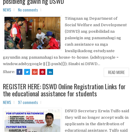
posibleng gawin ng DSWD
NEWS
No comments
Titingnan ng Department of
Social Welfare and Development
(DSWD) ang posibilidad na
palawigin ang pamamahagi ng
cash assistance sa mga
kwalipikadong estudyante
gayundin ang pamamahagi sa house-to-house. (adsbygoogle =
window.adsbygoogle || []).push({}); Sinabi ni DSWD...
READ MORE
Share:
REGISTER HERE: DSWD Online Registration Links for
the educational assistance for students
NEWS
97 comments
DSWD Secretary Erwin Tulfo said
they will no longer accept walk-in
applicants in the distribution of
educational assistance. Tulfo said