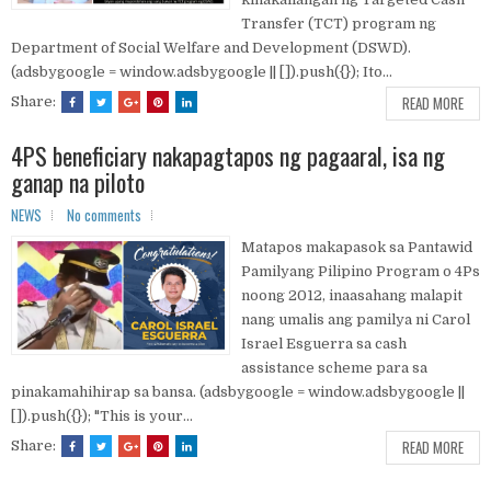
Transfer (TCT) program ng
Department of Social Welfare and Development (DSWD).
(adsbygoogle = window.adsbygoogle || []).push({}); Ito...
READ MORE
Share:
4PS beneficiary nakapagtapos ng pagaaral, isa ng
ganap na piloto
NEWS
No comments
Matapos makapasok sa Pantawid
Pamilyang Pilipino Program o 4Ps
noong 2012, inaasahang malapit
nang umalis ang pamilya ni Carol
Israel Esguerra sa cash
assistance scheme para sa
pinakamahihirap sa bansa. (adsbygoogle = window.adsbygoogle ||
[]).push({}); "This is your...
READ MORE
Share: