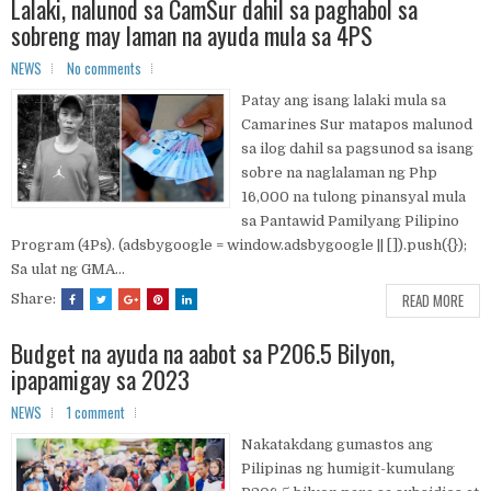
Lalaki, nalunod sa CamSur dahil sa paghabol sa
sobreng may laman na ayuda mula sa 4PS
NEWS
No comments
Patay ang isang lalaki mula sa
Camarines Sur matapos malunod
sa ilog dahil sa pagsunod sa isang
sobre na naglalaman ng Php
16,000 na tulong pinansyal mula
sa Pantawid Pamilyang Pilipino
Program (4Ps). (adsbygoogle = window.adsbygoogle || []).push({});
Sa ulat ng GMA...
READ MORE
Share:
Budget na ayuda na aabot sa P206.5 Bilyon,
ipapamigay sa 2023
NEWS
1 comment
Nakatakdang gumastos ang
Pilipinas ng humigit-kumulang