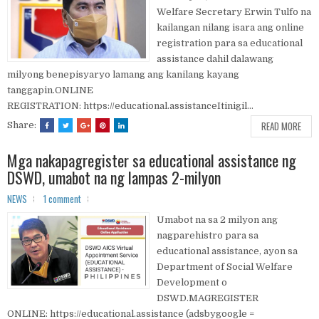
Welfare Secretary Erwin Tulfo na
kailangan nilang isara ang online
registration para sa educational
assistance dahil dalawang
milyong benepisyaryo lamang ang kanilang kayang
tanggapin.ONLINE
REGISTRATION: https://educational.assistanceItinigil...
READ MORE
Share:
Mga nakapagregister sa educational assistance ng
DSWD, umabot na ng lampas 2-milyon
NEWS
1 comment
Umabot na sa 2 milyon ang
nagparehistro para sa
educational assistance, ayon sa
Department of Social Welfare
Development o
DSWD.MAGREGISTER
ONLINE: https://educational.assistance (adsbygoogle =