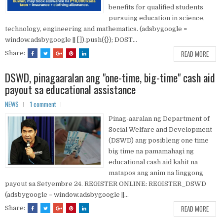
benefits for qualified students
pursuing education in science,
technology, engineering and mathematics. (adsbygoogle =
window.adsbygoogle || []).push({}); DOST...
READ MORE
Share:
DSWD, pinagaaralan ang "one-time, big-time" cash aid
payout sa educational assistance
NEWS
1 comment
Pinag-aaralan ng Department of
Social Welfare and Development
(DSWD) ang posibleng one time
big time na pamamahagi ng
educational cash aid kahit na
matapos ang anim na linggong
payout sa Setyembre 24. REGISTER ONLINE: REGISTER_DSWD
(adsbygoogle = window.adsbygoogle ||...
READ MORE
Share: