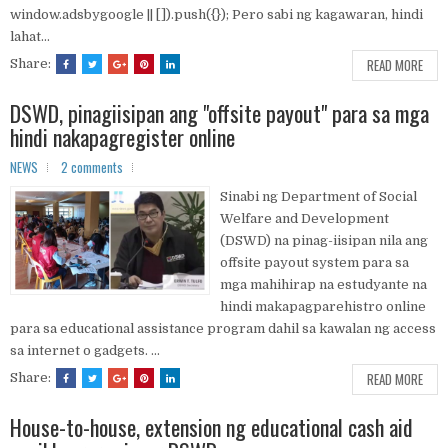
window.adsbygoogle || []).push({}); Pero sabi ng kagawaran, hindi
lahat...
READ MORE
Share:
DSWD, pinagiisipan ang "offsite payout" para sa mga
hindi nakapagregister online
NEWS
2 comments
Sinabi ng Department of Social
Welfare and Development
(DSWD) na pinag-iisipan nila ang
offsite payout system para sa
mga mahihirap na estudyante na
hindi makapagparehistro online
para sa educational assistance program dahil sa kawalan ng access
sa internet o gadgets. ...
READ MORE
Share:
House-to-house, extension ng educational cash aid