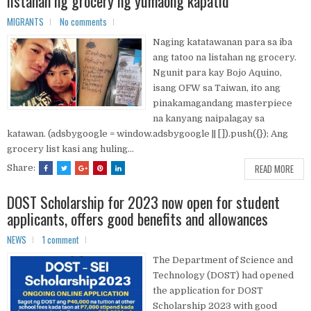
listahan ng grocery ng yumaong kapatid
MIGRANTS
No comments
Naging katatawanan para sa iba
ang tatoo na listahan ng grocery.
Ngunit para kay Bojo Aquino,
isang OFW sa Taiwan, ito ang
pinakamagandang masterpiece
na kanyang naipalagay sa
katawan. (adsbygoogle = window.adsbygoogle || []).push({}); Ang
grocery list kasi ang huling...
READ MORE
Share:
DOST Scholarship for 2023 now open for student
applicants, offers good benefits and allowances
NEWS
1 comment
The Department of Science and
Technology (DOST) had opened
the application for DOST
Scholarship 2023 with good