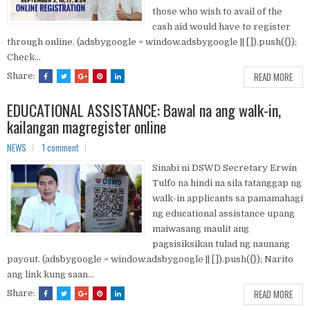
those who wish to avail of the
cash aid would have to register
through online. (adsbygoogle = window.adsbygoogle || []).push({});
Check...
READ MORE
Share:
EDUCATIONAL ASSISTANCE: Bawal na ang walk-in,
kailangan magregister online
NEWS
1 comment
Sinabi ni DSWD Secretary Erwin
Tulfo na hindi na sila tatanggap ng
walk-in applicants sa pamamahagi
ng educational assistance upang
maiwasang maulit ang
pagsisiksikan tulad ng naunang
payout. (adsbygoogle = window.adsbygoogle || []).push({}); Narito
ang link kung saan...
READ MORE
Share: