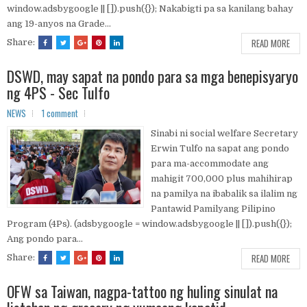
window.adsbygoogle || []).push({}); Nakabigti pa sa kanilang bahay
ang 19-anyos na Grade...
READ MORE
Share:
DSWD, may sapat na pondo para sa mga benepisyaryo
ng 4PS - Sec Tulfo
NEWS
1 comment
Sinabi ni social welfare Secretary
Erwin Tulfo na sapat ang pondo
para ma-accommodate ang
mahigit 700,000 plus mahihirap
na pamilya na ibabalik sa ilalim ng
Pantawid Pamilyang Pilipino
Program (4Ps). (adsbygoogle = window.adsbygoogle || []).push({});
Ang pondo para...
READ MORE
Share:
OFW sa Taiwan, nagpa-tattoo ng huling sinulat na