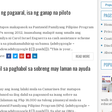
Popu
ng pagaaral, isa ng ganap na piloto
PAGE
Hom
tapos makapasok sa Pantawid Pamilyang Pilipino Program
Priv
Ps noong 2012, inaasahang malapit nang umalis ang
ilya ni Carol Israel Esguerra sa cash assistance scheme
Cont
a sa pinakamahihirap sa bansa. (adsbygoogle =
Disc
dow.adsbygoogle || []).push({}); "This is your...
Abou
READ MORE
are:
POPU
il sa paghabol sa sobreng may laman na ayuda
ay ang isang lalaki mula sa Camarines Sur matapos
unod sa ilog dahil sa pagsunod sa isang sobre na
walk-in
lalaman ng Php 16,000 na tulong pinansyal mula sa
educati
tawid Pamilyang Pilipino Program (4Ps). (adsbygoogle =
dow.adsbygoogle || []).push({}); Sa ulat ng GMA...