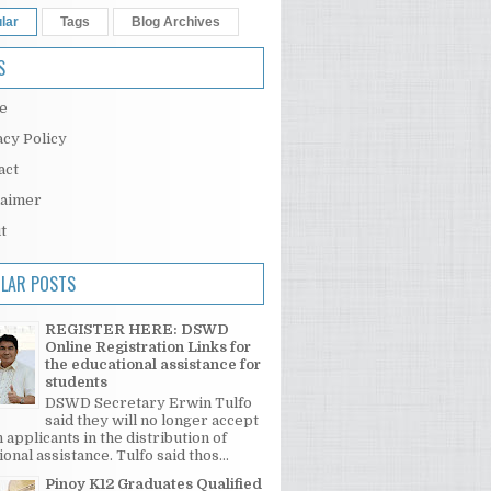
lar
Tags
Blog Archives
S
e
acy Policy
act
laimer
t
LAR POSTS
REGISTER HERE: DSWD
Online Registration Links for
the educational assistance for
students
DSWD Secretary Erwin Tulfo
said they will no longer accept
 applicants in the distribution of
onal assistance. Tulfo said thos...
Pinoy K12 Graduates Qualified