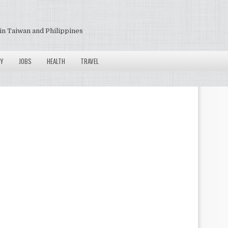
in Taiwan and Philippines
Y
JOBS
HEALTH
TRAVEL