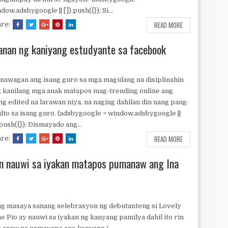
dow.adsbygoogle || []).push({}); Si...
READ MORE
are:
nan ng kaniyang estudyante sa facebook
awagan ang isang guro sa mga magulang na disiplinahin
 kanilang mga anak matapos mag-trending online ang
ng edited na larawan niya, na naging dahilan din nang pang-
ulto sa isang guro. (adsbygoogle = window.adsbygoogle ||
.push({}); Dismayado ang...
READ MORE
are:
n nauwi sa iyakan matapos pumanaw ang Ina
 masaya sanang selebrasyon ng debutanteng si Lovely
e Pio ay nauwi sa iyakan ng kanyang pamilya dahil ito rin