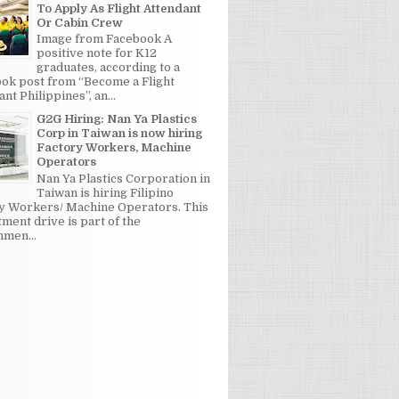
To Apply As Flight Attendant
Or Cabin Crew
Image from Facebook A
positive note for K12
graduates, according to a
ok post from “Become a Flight
nt Philippines”, an...
G2G Hiring: Nan Ya Plastics
Corp in Taiwan is now hiring
Factory Workers, Machine
Operators
Nan Ya Plastics Corporation in
Taiwan is hiring Filipino
y Workers/ Machine Operators. This
tment drive is part of the
men...