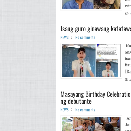
win
Sh
Isang guro ginawang katatawa
NEWS
No comments
Nan
ang
isa
iis
[])
Sh
Masayang Birthday Celebratio
ng debutante
NEWS
No comments
Ang
Jan