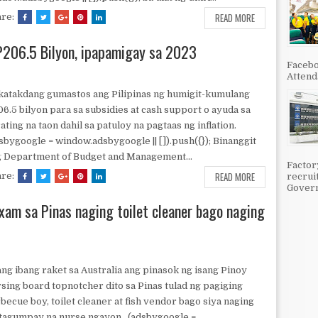
READ MORE
are:
P206.5 Bilyon, ipapamigay sa 2023
Facebo
Attenda
atakdang gumastos ang Pilipinas ng humigit-kumulang
6.5 bilyon para sa subsidies at cash support o ayuda sa
ating na taon dahil sa patuloy na pagtaas ng inflation.
sbygoogle = window.adsbygoogle || []).push({}); Binanggit
 Department of Budget and Management...
Factor
READ MORE
are:
recrui
Govern
xam sa Pinas naging toilet cleaner bago naging
ng ibang raket sa Australia ang pinasok ng isang Pinoy
sing board topnotcher dito sa Pinas tulad ng pagiging
becue boy, toilet cleaner at fish vendor bago siya naging
tagumpay na nurse ngayon. (adsbygoogle =