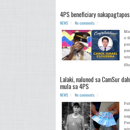
4PS beneficiary nakapagtapos 
NEWS
No comments
Ma
o 4
pam
par
win
Sh
Lalaki, nalunod sa CamSur dah
mula sa 4PS
NEWS
No comments
Pat
mal
nag
Pan
win