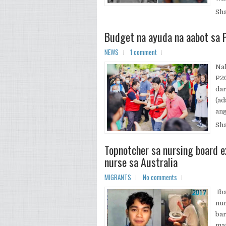
Sh
Budget na ayuda na aabot sa 
NEWS
1 comment
Nak
P20
dar
(ad
ang
Sh
Topnotcher sa nursing board e
nurse sa Australia
MIGRANTS
No comments
Iba
nur
bar
ma