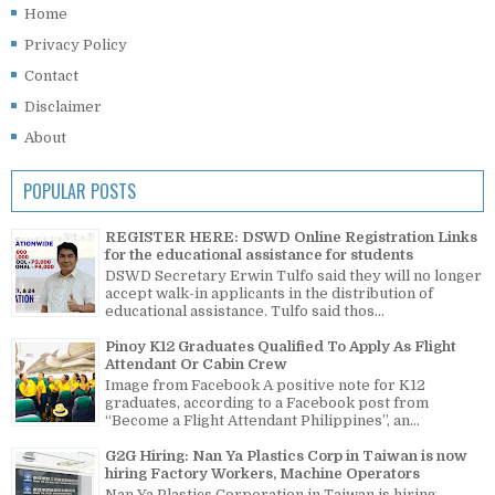
Home
Privacy Policy
Contact
Disclaimer
About
POPULAR POSTS
REGISTER HERE: DSWD Online Registration Links
for the educational assistance for students
DSWD Secretary Erwin Tulfo said they will no longer
accept walk-in applicants in the distribution of
educational assistance. Tulfo said thos...
Pinoy K12 Graduates Qualified To Apply As Flight
Attendant Or Cabin Crew
Image from Facebook A positive note for K12
graduates, according to a Facebook post from
“Become a Flight Attendant Philippines”, an...
G2G Hiring: Nan Ya Plastics Corp in Taiwan is now
hiring Factory Workers, Machine Operators
Nan Ya Plastics Corporation in Taiwan is hiring