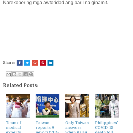
Narekober ng mga awtoridad ang baril na ginamit.
Share:
Related Posts:
Team of
Taiwan
Only Taiwan
Philippines'
medical
reports 9
answers
COVID-19
experts
new COVID-
when Palau
death toll