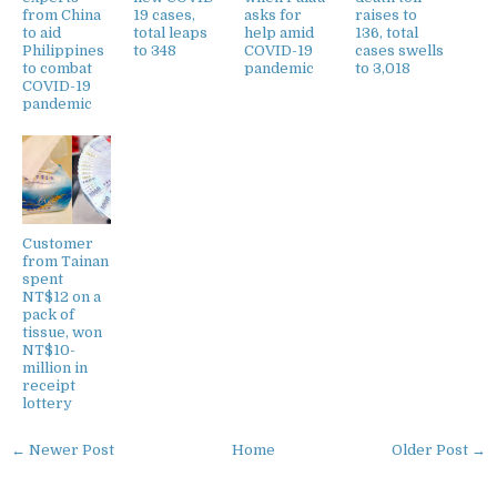
from China
19 cases,
asks for
raises to
to aid
total leaps
help amid
136, total
Philippines
to 348
COVID-19
cases swells
to combat
pandemic
to 3,018
COVID-19
pandemic
Customer
from Tainan
spent
NT$12 on a
pack of
tissue, won
NT$10-
million in
receipt
lottery
← Newer Post
Home
Older Post →