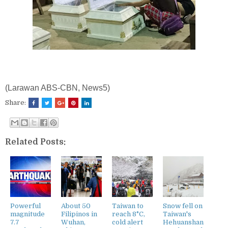
(Larawan ABS-CBN, News5)
Share:
Related Posts:
Powerful
About 50
Taiwan to
Snow fell on
magnitude
Filipinos in
reach 8°C,
Taiwan's
7.7
Wuhan,
cold alert
Hehuanshan