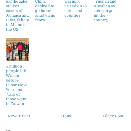
earthquake
China
warning
, Yushan and
strikes
desired to
raised on 16
Xueshan as
coasts of
go home
cities and
cold surge
Jamaica and
amid virus
counties
hit the
Cuba, felt up
fears
country
to Miami in
the US
5 million
people left
Wuhan
before
Lunar New
Year and
7,515 of
those went
to Taiwan
← Newer Post
Home
Older Post →