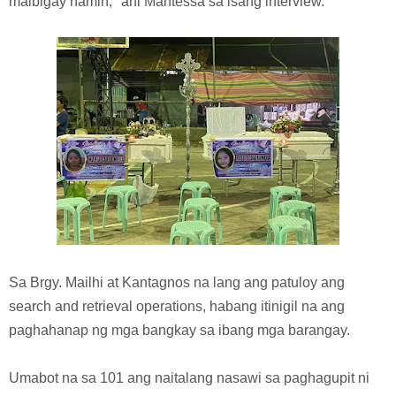
maibigay namin," ani Mantessa sa isang interview.
Sa Brgy. Mailhi at Kantagnos na lang ang patuloy ang
search and retrieval operations, habang itinigil na ang
paghahanap ng mga bangkay sa ibang mga barangay.
Umabot na sa 101 ang naitalang nasawi sa paghagupit ni