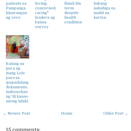
patients sa
loving,
finish his
habang
Pampanga,
concerned,
term
nakahiga sa
hinarangan
caring"
despite
maliit na
ng yero
leaders ng
health
karton
bansa:
condition
survey
Kulang na
pera ng
isang Lolo
para sa
ipapadalang
dokumento,
inabonohan
ng 'di kaano-
anong lalaki
← Newer Post
Home
Older Post →
15 comments: