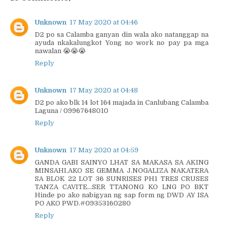
Unknown
17 May 2020 at 04:46
D2 po sa Calamba ganyan din wala ako natanggap na
ayuda nkakalungkot Yong no work no pay pa mga
nawalan 😭😭😭
Reply
Unknown
17 May 2020 at 04:48
D2 po ako blk 14 lot 164 majada in Canlubang Calamba
Laguna / 09967648010
Reply
Unknown
17 May 2020 at 04:59
GANDA GABI SAINYO LHAT SA MAKASA SA AKING
MINSAHI.AKO SE GEMMA J.NOGALIZA NAKATERA
SA BLOK 22 LOT 36 SUNRISES PH1 TRES CRUSES
TANZA CAVITE...SER TTANONG KO LNG PO BKT
Hinde po ako nabigyan ng sap form ng DWD AY ISA
PO AKO PWD.#09353160280
Reply