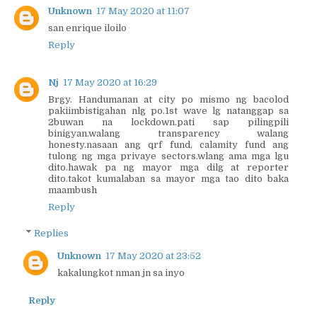
Unknown
17 May 2020 at 11:07
san enrique iloilo
Reply
Nj
17 May 2020 at 16:29
Brgy. Handumanan at city po mismo ng bacolod
pakiimbistigahan nlg po.1st wave lg natanggap sa
2buwan na lockdown.pati sap pilingpili
binigyan.walang transparency walang
honesty.nasaan ang qrf fund, calamity fund ang
tulong ng mga privaye sectors.wlang ama mga lgu
dito.hawak pa ng mayor mga dilg at reporter
dito.takot kumalaban sa mayor mga tao dito baka
maambush
Reply
Replies
Unknown
17 May 2020 at 23:52
kakalungkot nman jn sa inyo
Reply