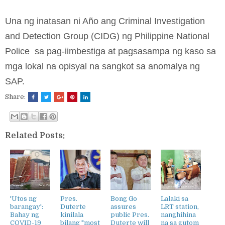
Una ng inatasan ni Año ang Criminal Investigation
and Detection Group (CIDG) ng Philippine National
Police sa pag-iimbestiga at pagsasampa ng kaso sa
mga lokal na opisyal na sangkot sa anomalya ng
SAP.
Share:
Related Posts:
'Utos ng
Pres.
Bong Go
Lalaki sa
barangay':
Duterte
assures
LRT station,
Bahay ng
kinilala
public Pres.
nanghihina
COVID-19
bilang "most
Duterte will
na sa gutom