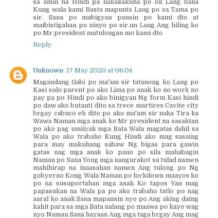
sa amin na Hindi pa nakakakuha po ok Lang Sana
Kung wala kami Basta mapunta Lang po sa Tama po
sir. Sana po mabigyan pansin po kami dto at
maibistigahan po ninyo po sir.un Lang Ang hiling ko
po Mr.president matulongan mo kami dto
Reply
Unknown
17 May 2020 at 06:04
Magandang Gabi po ma'am sir tatanong ko Lang po
Kasi sulo parent po ako Lima po anak ko no work no
pay pa po Hindi po ako binigyan Ng form Kasi hindi
po daw ako butanti dito sa trece martires Cavite city
brgay cabuco eh dito po ako ma'am sir naka Tira ka
Wawa Naman mga anak ko Mr president na sasaktan
po ako pag umiiyak mga Bata Wala magatas dahil sa
Wala po ako trabaho Kung Hindi ako mag sasaing
para may makuhang sabaw Ng bigas para gawin
gatas nag mga anak ko pano po sila mahabagin
Naman po Sana Yong mga nangurakot sa tulad namen
mahihirap na inaasahan namen Ang tulong po Ng
gobyerno Kong Wala Naman po lockdown maayos ko
po na susuportahan mga anak Ko tapos Yan mag
papasukan na Wala pa po ako trabaho tatlo po nag
aaral ko anak Sana mapansin nyo po Ang aking daing
kahit para sa mga Bata nalang po maawa po kayo wag
nyo Naman Sana hayaan Ang mga taga brgay Ang mag