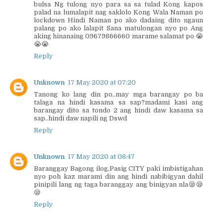
bulsa Ng tulong nyo para sa sa tulad Kong kapos
palad na lumalapit nag saklolo Kong Wala Naman po
lockdown Hindi Naman po ako dadaing dito ngaun
palang po ako lalapit Sana matulongan nyo po Ang
aking hinanaing 09679866660 marame salamat po 😭
😭😭
Reply
Unknown
17 May 2020 at 07:20
Tanong ko lang din po..may mga barangay po ba
talaga na hindi kasama sa sap?madami kasi ang
barangay dito sa tondo 2 ang hindi daw kasama sa
sap..hindi daw napili ng Dswd
Reply
Unknown
17 May 2020 at 08:47
Baranggay Bagong ilog,Pasig CITY paki imbistigahan
nyo poh kaz marami din ang hindi nabibigyan dahil
pinipili lang ng taga baranggay ang binigyan nla😪😪
😪
Reply