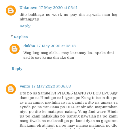
Unknown
17 May 2020 at 05:41
dito balibago no work no pay din aq..wala man lng
nktanggap
Reply
Replies
dukha
17 May 2020 at 05:48
Wag kng mag alala... may karamay ka.. npaka dmi
sad to say ksma din ako dun
Reply
Vents
17 May 2020 at 05:53
Dto po sa Samuel St PHASE5 MANUYO DOS LPC Ang
dami po na Hindi po na bigyan po Kung totusin dto po
ay maraming naghihirap na pamilya dto na umasa sa
ayuda po na Yan Sana po DILG at sir año mapuntahan
niyo po dto kc matapus nalang Yong 2nd wave Hindi
pa po kami nakakuha po parang nawalan na po kami
nang tiwala na makasali pa po kami dyan na gugutom
Rin kami eh at higit pa po may manga matanda po dto