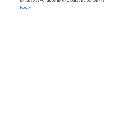
ngyari kesyo tapos na daw bakit po Ganon???
Reply