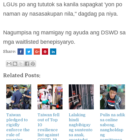
LGUs po ang tututok sa kanila sapagkat 'yon po
naman ay nasasakupan nila," dagdag pa niya.
Nagumpisa ng mamigay ng ayuda ang DSWD sa
mga waitlisted benepisyaryo.
Share:
Related Posts:
Taiwan
Taiwan fell
Lalaking
Pulis na adik
pledged to
out of Top
hindi
sa online
rigidly
10
nagbibigay
sabong,
enforce the
resilience
ng suntento
nangholdap
rule of
list against
sa anak,
ng
wearing
COVID-19
arestado!
remittance