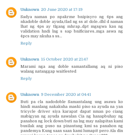
Unknown
20 June 2020 at 17:19
Sadya naman po npakrme bnipisyro ng 4ps ang
nkadoble doble ayuda,tlad ng ss at dole..dhl d naman
lhat ng 4ps ay tlgang mhrap..dpt mgsgwa kau ng
validation hndi lng s sap bnificiares..mga aswa ng
4pcs may nkuha s ss...
Reply
Unknown
15 October 2020 at 21:47
Marami nga ang doble samantallamg aq ni piso
walang natanggap waitlested
Reply
Unknown
9 December 2020 at 04:41
Buti pa cla nadodoble Samantalang ung asawa ko
hindi manlang nakakuha maski piso sa ayuda na yan
tricycle driver siya karapat dapat nman po ciang
mabigyan ng ayuda nawalan Cia ng hanapbuhay ng
panahon ng lock down buti na lng may nalapitan kami
busilak ang puso na pinautang kmi sa panahon ng
pandemya Kung saan saan kami lumapit pero Ala din