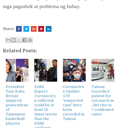
mga pagsubok at problema ng buhay.
Share:
Related Posts:
President
SARS
Coronaviru
Taiwan
Tsai: Kobe
Expert:
s Update:
records 2
Bryant
Coronaviru
578
patient for
inspired
s outbreak
'suspected
coronavirus
generations
could be at
case' have
, list rise to
of
least 10
been
7 confirmed
Taiwanese
times worse
recorded in
cases
basketball
than the
Taiwan
players
SARS
epidemic