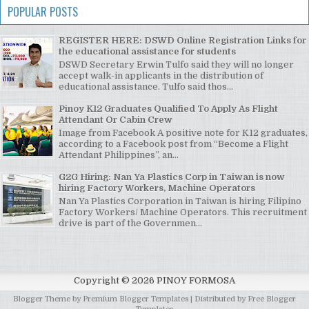
POPULAR POSTS
REGISTER HERE: DSWD Online Registration Links for
the educational assistance for students
DSWD Secretary Erwin Tulfo said they will no longer
accept walk-in applicants in the distribution of
educational assistance. Tulfo said thos...
Pinoy K12 Graduates Qualified To Apply As Flight
Attendant Or Cabin Crew
Image from Facebook A positive note for K12 graduates,
according to a Facebook post from “Become a Flight
Attendant Philippines”, an...
G2G Hiring: Nan Ya Plastics Corp in Taiwan is now
hiring Factory Workers, Machine Operators
Nan Ya Plastics Corporation in Taiwan is hiring Filipino
Factory Workers/ Machine Operators. This recruitment
drive is part of the Governmen...
Copyright ©
2026
PINOY FORMOSA
Blogger Theme by
Premium Blogger Templates
| Distributed by
Free Blogger