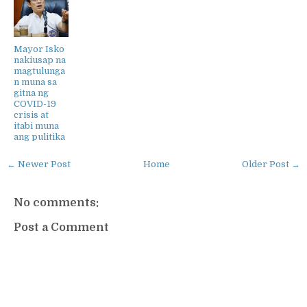
Mayor Isko
nakiusap na
magtulunga
n muna sa
gitna ng
COVID-19
crisis at
itabi muna
ang pulitika
← Newer Post
Home
Older Post →
No comments:
Post a Comment