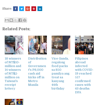
Share:
Related Posts:
18 winners
Distribution
Vice Ganda,
Filipinos
of NT$10-
of
regalong
abroad
million and
Governmen
food packs
infected
14 winners
t's P8,000
sa 850
with COVID-
of NT$2-
cash aid
pamilya ang
19 reached
million on
kicks off in
treat sa
517
Taiwan's
Metro
kanyang
confirmed
receipt
Manila
44th
cases with
lottery
birthday
43 deaths:
DFA