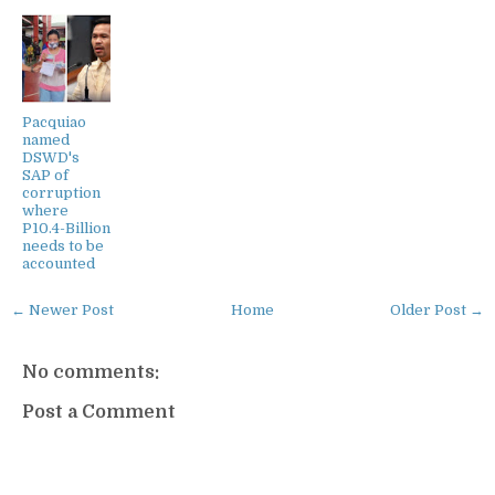
Pacquiao
named
DSWD's
SAP of
corruption
where
P10.4-Billion
needs to be
accounted
← Newer Post
Home
Older Post →
No comments:
Post a Comment