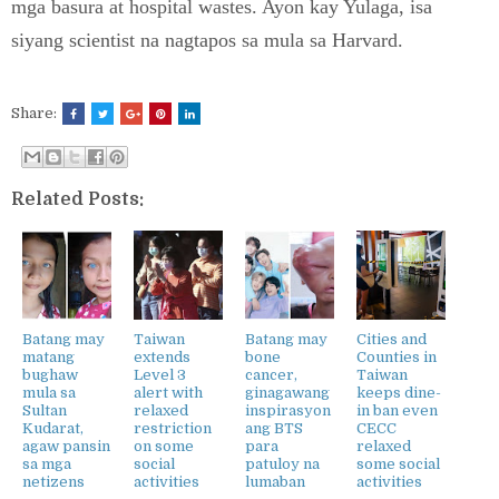
mga basura at hospital wastes. Ayon kay Yulaga, isa
siyang scientist na nagtapos sa mula sa Harvard.
Share:
Related Posts:
Batang may
Taiwan
Batang may
Cities and
matang
extends
bone
Counties in
bughaw
Level 3
cancer,
Taiwan
mula sa
alert with
ginagawang
keeps dine-
Sultan
relaxed
inspirasyon
in ban even
Kudarat,
restriction
ang BTS
CECC
agaw pansin
on some
para
relaxed
sa mga
social
patuloy na
some social
netizens
activities
lumaban
activities