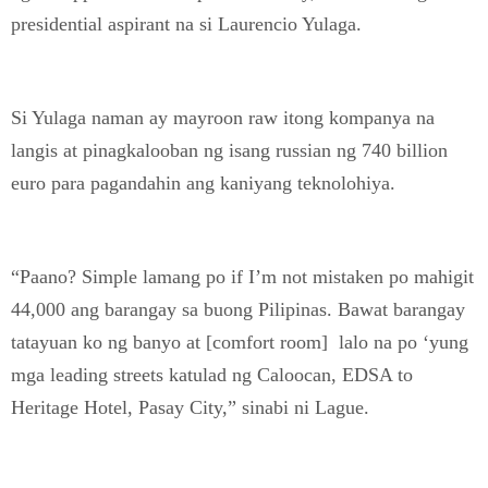
presidential aspirant na si Laurencio Yulaga.
Si Yulaga naman ay mayroon raw itong kompanya na
langis at pinagkalooban ng isang russian ng 740 billion
euro para pagandahin ang kaniyang teknolohiya.
“Paano? Simple lamang po if I’m not mistaken po mahigit
44,000 ang barangay sa buong Pilipinas. Bawat barangay
tatayuan ko ng banyo at [comfort room] lalo na po ‘yung
mga leading streets katulad ng Caloocan, EDSA to
Heritage Hotel, Pasay City,” sinabi ni Lague.