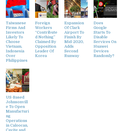
Taiwanese
Foreign
Expansion
Does
Firms And
Workers
Of Clark
Google
Investors
“Contribute
Airport To
Starts To
Likely To
d Nothing”
Finish By
Disable
Choose
Claimed By
Mid-2020,
Services On
Vietnam,
Opposition
Adds
Huawei
Indonesia
Leader Of
Second
Devices
Over
Korea
Runway
Randomly?
Philippines
US-Based
Johnsonvill
e To Open
Manufacturi
ng
Operations
in Caloocan,
Cavite and