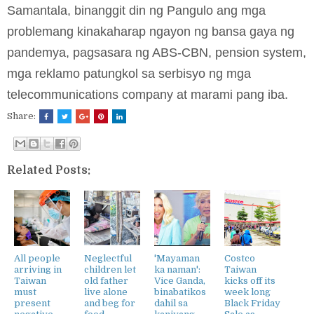
Samantala, binanggit din ng Pangulo ang mga
problemang kinakaharap ngayon ng bansa gaya ng
pandemya, pagsasara ng ABS-CBN, pension system,
mga reklamo patungkol sa serbisyo ng mga
telecommunications company at marami pang iba.
Share:
Related Posts:
All people
Neglectful
'Mayaman
Costco
arriving in
children let
ka naman':
Taiwan
Taiwan
old father
Vice Ganda,
kicks off its
must
live alone
binabatikos
week long
present
and beg for
dahil sa
Black Friday