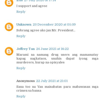
Eds
27 July 2020 at 17:14
I support and agree
Reply
Unknown
23 December 2020 at 05:39
Sobrang agree ako jan Mr. President...
Reply
Jeffrey Tan
24 June 2021 at 16:22
Marami na namang drug users ang mamamatay
kapag nagkataon, unahin dapat iyong mga
murderers, kurap na opisyales
Reply
Anonymous
22 July 2021 at 21:01
Sana too na Yan maisabatas para mabawasan mga
crimen sa bansa
Reply