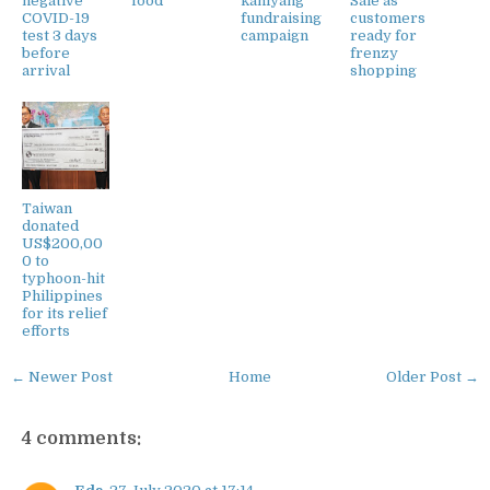
negative
food
kaniyang
Sale as
COVID-19
fundraising
customers
test 3 days
campaign
ready for
before
frenzy
arrival
shopping
Taiwan
donated
US$200,00
0 to
typhoon-hit
Philippines
for its relief
efforts
← Newer Post
Home
Older Post →
4 comments: