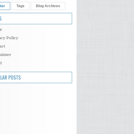
lar
Tags
Blog Archives
S
e
acy Policy
act
laimer
t
LAR POSTS