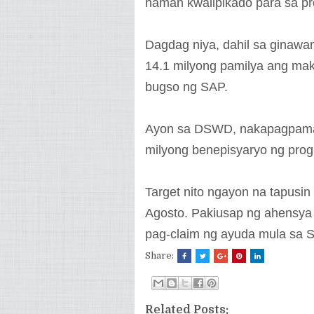
naman kwalipikado para sa p
Dagdag niya, dahil sa ginawan
14.1 milyong pamilya ang ma
bugso ng SAP.
Ayon sa DSWD, nakapagpamaha
milyong benepisyaryo ng pro
Target nito ngayon na tapusin
Agosto. Pakiusap ng ahensya
pag-claim ng ayuda mula sa 
Share:
Related Posts: