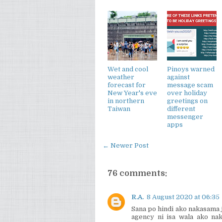
Wet and cool
Pinoys warned
weather
against
forecast for
message scam
New Year's eve
over holiday
in northern
greetings on
Taiwan
different
messenger
apps
← Newer Post
76 comments:
R.A.
8 August 2020 at 06:35
Sana po hindi ako nakasama 
agency ni isa wala ako na