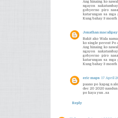
Ang hinaing ko nawal
ngayon nakatambay
gobyerno piro nas
katarungan sa mga 
Kung bahay 3 month 
Jonathan macalipay
Bakit ako Wala nama
ko single perent Po
Ang hinaing ko nawal
ngayon nakatambay
gobyerno piro nas
katarungan sa mga 
Kung bahay 3 month 
eric maps
17 April 2
paano po kapag n alo
dec 20 2020 nandun 
po kaya yun ..sa
Reply