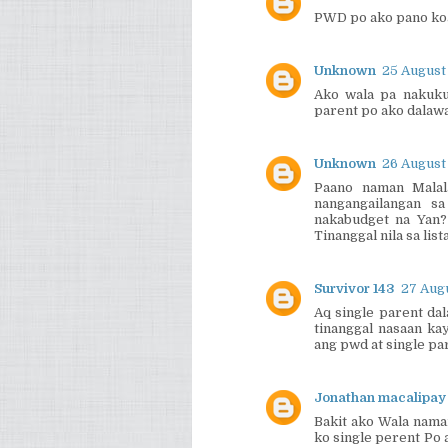
PWD po ako pano koa
Unknown
25 August
Ako wala pa nakuku
parent po ako dalawa
Unknown
26 August
Paano naman Malal
nangangailangan s
nakabudget na Yan?
Tinanggal nila sa lis
Survivor 143
27 Augu
Aq single parent da
tinanggal nasaan kay
ang pwd at single pa
Jonathan macalipay
Bakit ako Wala nama
ko single perent Po