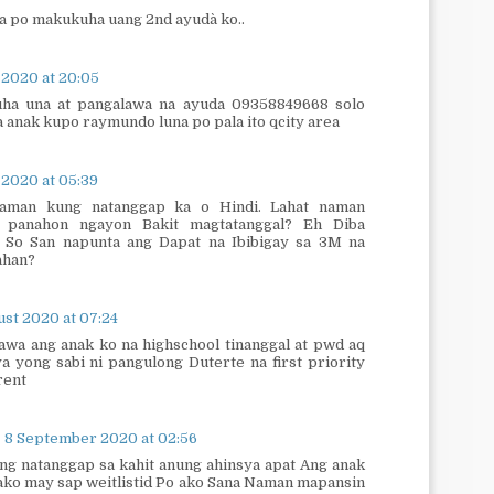
 po makukuha uang 2nd ayudà ko..
 2020 at 20:05
ha una at pangalawa na ayuda 09358849668 solo
 anak kupo raymundo luna po pala ito qcity area
 2020 at 05:39
aman kung natanggap ka o Hindi. Lahat naman
a panahon ngayon Bakit magtatanggal? Eh Diba
 So San napunta ang Dapat na Ibibigay sa 3M na
tahan?
st 2020 at 07:24
lawa ang anak ko na highschool tinanggal at pwd aq
a yong sabi ni pangulong Duterte na first priority
rent
8 September 2020 at 02:56
ng natanggap sa kahit anung ahinsya apat Ang anak
 ako may sap weitlistid Po ako Sana Naman mapansin