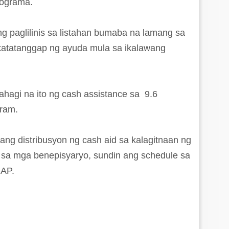
rograma.
g paglilinis sa listahan bumaba na lamang sa
katatanggap ng ayuda mula sa ikalawang
gi na ito ng cash assistance sa 9.6
gram.
 ang distribusyon ng cash aid sa kalagitnaan ng
 sa mga benepisyaryo, sundin ang schedule sa
SAP.