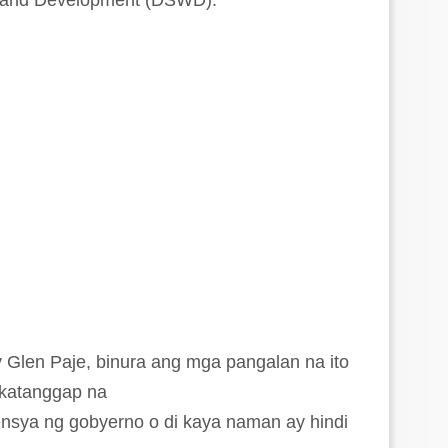
e and Development (DSWD).
Glen Paje, binura ang mga pangalan na ito
nakatanggap na
nsya ng gobyerno o di kaya naman ay hindi