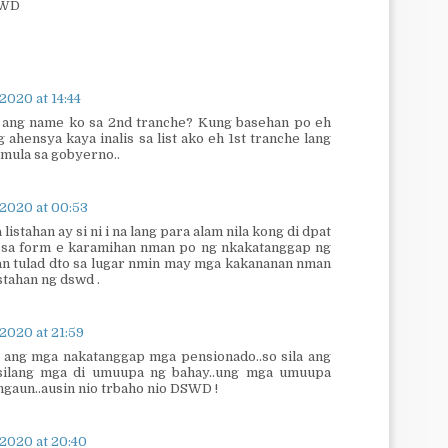
SWD
2020 at 14:44
 ang name ko sa 2nd tranche? Kung basehan po eh
 ahensya kaya inalis sa list ako eh 1st tranche lang
mula sa gobyerno..
 2020 at 00:53
a listahan ay si ni i na lang para alam nila kong di dpat
si sa form e karamihan nman po ng nkakatanggap ng
n tulad dto sa lugar nmin may mga kakananan nman
listahan ng dswd .
2020 at 21:59
 ang mga nakatanggap mga pensionado..so sila ang
silang mga di umuupa ng bahay..ung mga umuupa
gaun..ausin nio trbaho nio DSWD !
 2020 at 20:40