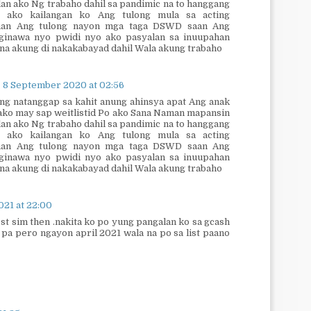
an ako Ng trabaho dahil sa pandimic na to hanggang
 ako kailangan ko Ang tulong mula sa acting
aan Ang tulong nayon mga taga DSWD saan Ang
ginawa nyo pwidi nyo ako pasyalan sa inuupahan
na akung di nakakabayad dahil Wala akung trabaho
8 September 2020 at 02:56
ng natanggap sa kahit anung ahinsya apat Ang anak
 ako may sap weitlistid Po ako Sana Naman mapansin
an ako Ng trabaho dahil sa pandimic na to hanggang
 ako kailangan ko Ang tulong mula sa acting
aan Ang tulong nayon mga taga DSWD saan Ang
ginawa nyo pwidi nyo ako pasyalan sa inuupahan
na akung di nakakabayad dahil Wala akung trabaho
021 at 22:00
st sim then .nakita ko po yung pangalan ko sa gcash
pa pero ngayon april 2021 wala na po sa list paano