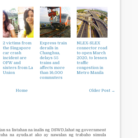
2 victims from
Express train
NLEX-SLEX
the Singapore
derails in
connector road
car crash
Changhua,
to open March
incident are
delays 55
2020, to lessen
OFW and
trains and
traffic
sisters from La
affects more
congestion in
Union
than 16,000
Metro Manila
commuters
Home
Older Post →
jan sa listahan na inalis ng DSWD,lahat ng government
kuha na ayuda.at ako ay nawalan ng trabaho simula