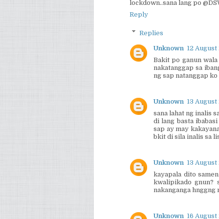
lockdown..sana lang po @D
Reply
Replies
Unknown
12 August 
Bakit po ganun wala
nakatanggap sa ibang
ng sap natanggap ko 
Unknown
13 August
sana lahat ng inalis s
di lang basta ibaba
sap ay may kakayana
bkit di sila inalis sa 
Unknown
13 August 
kayapala dito samen
kwalipikado gnun? 
nakanganga hnggng n
Unknown
16 August