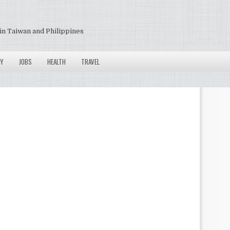
in Taiwan and Philippines
Y
JOBS
HEALTH
TRAVEL