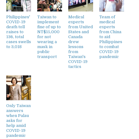
Philippines'
Taiwan to
Medical
Team of
COVID-19
implement
experts
medical
death toll
fine of up to
from United
experts
raises to
NT$15,000
States and
from China
136, total
for not
Canada
to aid
cases swells
wearing a
drew
Philippines
to 3,018
mask in
lessons
to combat
public
from
COVID-19
transport
Taiwan's
pandemic
COVID-19
tactics
Only Taiwan
answers
when Palau
asks for
help amid
COVID-19
pandemic