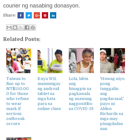
courier ng nasabing donasyon.
Share:
Related Posts:
Taiwan to
Kuya Wil,
Lola, labis
'Huwag niyo
fine up to
mamimigay
ang
pong
NT$150,00
ng android
hinagpis sa
tanggalin
0 for those
tablet sa
pagkawala
ang
who refuse
mga bata
ng asawang
pagdarasal,'
to wear
para sa
nagpositibo
payo ni
mask if
online class
sa COVID-19
Alden
serious
Richards sa
outbreak
mga may
occurs
pinagdadaa
nan