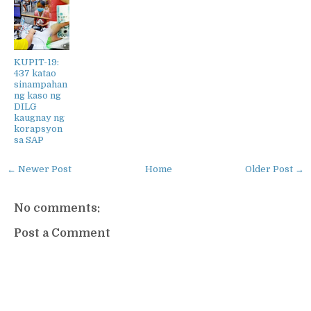
KUPIT-19:
437 katao
sinampahan
ng kaso ng
DILG
kaugnay ng
korapsyon
sa SAP
← Newer Post
Home
Older Post →
No comments:
Post a Comment