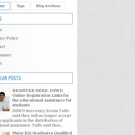
lar
Tags
Blog Archives
S
e
acy Policy
act
laimer
t
LAR POSTS
REGISTER HERE: DSWD
Online Registration Links for
the educational assistance for
students
DSWD Secretary Erwin Tulfo
said they will no longer accept
 applicants in the distribution of
onal assistance. Tulfo said thos...
Pinoy K12 Graduates Qualified