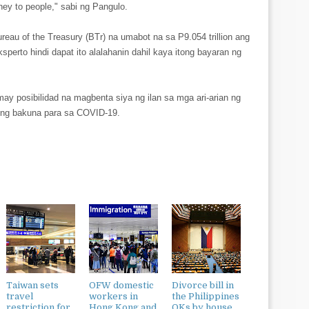
ey to people," sabi ng Pangulo.
eau of the Treasury (BTr) na umabot na sa P9.054 trillion ang
sperto hindi dapat ito alalahanin dahil kaya itong bayaran ng
ay posibilidad na magbenta siya ng ilan sa mga ari-arian ng
 ng bakuna para sa COVID-19.
Taiwan sets
OFW domestic
Divorce bill in
travel
workers in
the Philippines
restriction for
Hong Kong and
OKs by house