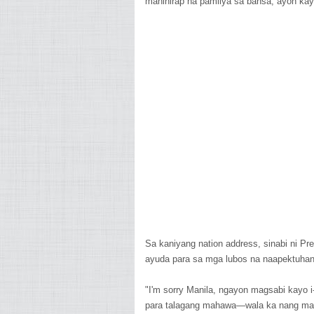
mahihirap na pamilya sa bansa, ayon kay
Sa kaniyang nation address, sinabi ni Pr
ayuda para sa mga lubos na naapektuhan
"I'm sorry Manila, ngayon magsabi kayo i
para talagang mahawa—wala ka nang mah