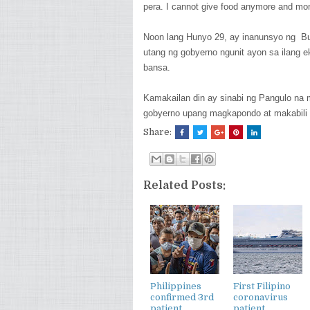
pera. I cannot give food anymore and mon
Noon lang Hunyo 29, ay inanunsyo ng Bur
utang ng gobyerno ngunit ayon sa ilang ek
bansa.
Kamakailan din ay sinabi ng Pangulo na m
gobyerno upang magkapondo at makabili
Share:
Related Posts:
Philippines
First Filipino
confirmed 3rd
coronavirus
patient
patient