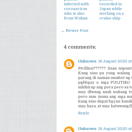
infected with
recorded in
coronavirus
Japan while
who is also
working on a
from Wuhan
cruise ship
← Newer Post
4 comments:
Unknown
16 August 2020 at
9trillion?????? Saan napun
Kung sino pa yung walang w
parang di naman umabot ng t
pgbbgay o mga PULITIKO na
mhihirap ang pera pero sa to
may dlwang anak wakang tr
pero mas inuna ang mga may
kung sino dapat bgyan kundi
may kaya, at may katuwang
Reply
Unknown
18 August 2020 at