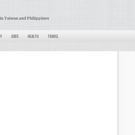
in Taiwan and Philippines
Y
JOBS
HEALTH
TRAVEL