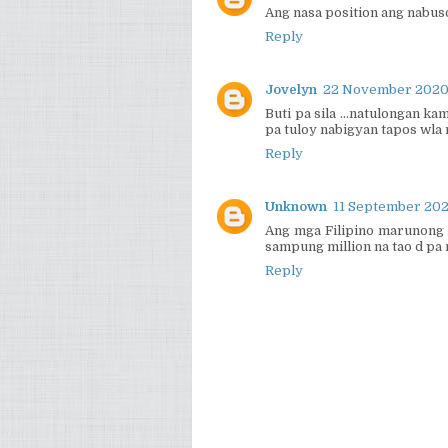
Ang nasa position ang nabuso
Reply
Jovelyn
22 November 2020 
Buti pa sila ...natulongan k
pa tuloy nabigyan tapos wla
Reply
Unknown
11 September 2021
Ang mga Filipino marunong m
sampung million na tao d pa r
Reply