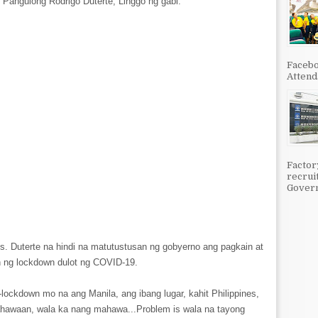
 Pangulong Rodrigo Duterte, Linggo ng gabi.
Facebo
Attenda
Factor
recrui
Govern
es. Duterte na hindi na matutustusan ng gobyerno ang pagkain at
 ng lockdown dulot ng COVID-19.
-lockdown mo na ang Manila, ang ibang lugar, kahit Philippines,
awaan, wala ka nang mahawa...Problem is wala na tayong