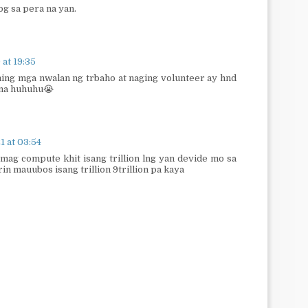
g sa pera na yan.
at 19:35
aming mga nwalan ng trbaho at naging volunteer ay hnd
 na huhuhu😭
 at 03:54
ag compute khit isang trillion lng yan devide mo sa
in mauubos isang trillion 9trillion pa kaya