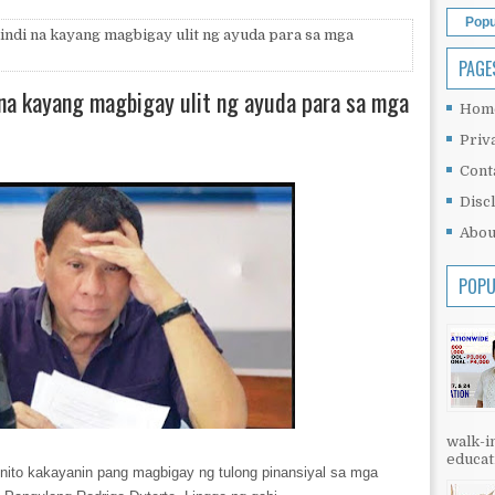
Popu
indi na kayang magbigay ulit ng ayuda para sa mga
PAGE
i na kayang magbigay ulit ng ayuda para sa mga
Hom
Priv
Cont
Disc
Abou
POPU
walk-in
educati
a nito kakayanin pang magbigay ng tulong pinansiyal sa mga