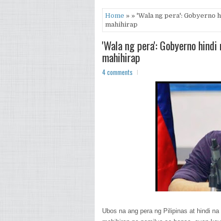
Home
» » 'Wala ng pera': Gobyerno h
mahihirap
'Wala ng pera': Gobyerno hind
mahihirap
4 comments
Ubos na ang pera ng Pilipinas at hindi n