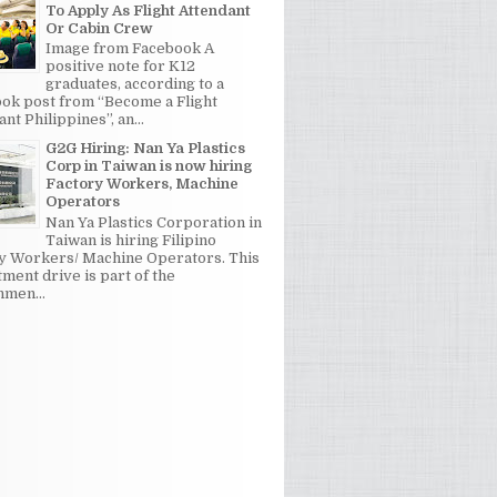
To Apply As Flight Attendant
Or Cabin Crew
Image from Facebook A
positive note for K12
graduates, according to a
ok post from “Become a Flight
nt Philippines”, an...
G2G Hiring: Nan Ya Plastics
Corp in Taiwan is now hiring
Factory Workers, Machine
Operators
Nan Ya Plastics Corporation in
Taiwan is hiring Filipino
y Workers/ Machine Operators. This
tment drive is part of the
men...