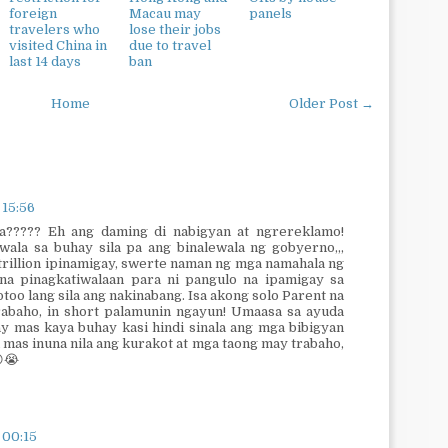
foreign
Macau may
panels
travelers who
lose their jobs
visited China in
due to travel
last 14 days
ban
Home
Older Post →
 15:56
ta????? Eh ang daming di nabigyan at ngrereklamo!
ala sa buhay sila pa ang binalewala ng gobyerno,,,
rillion ipinamigay, swerte naman ng mga namahala ng
 pinagkatiwalaan para ni pangulo na ipamigay sa
too lang sila ang nakinabang. Isa akong solo Parent na
abaho, in short palamunin ngayun! Umaasa sa ayuda
 mas kaya buhay kasi hindi sinala ang mga bibigyan
 mas inuna nila ang kurakot at mga taong may trabaho,
😭
 00:15